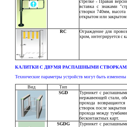
стрелке - Правая верс
вставка с знаками "с
створки 740мм, высота
открытом или закрытом
RC
Ограждение для провоз
хром, интегрируется с
КАЛИТКИ C ДВУМЯ РАСПАШНЫМИ СТВОРКАМИ, с
Технические параметры устройств могут быть изменены
Вид
Тип
SGD
Турникет с распашными
нержавеющей стали, обе
прохода возвращаются
створок после закрытия
прохода между тумбами
бесконтактных карт.
SGDG
Турникет с распашными