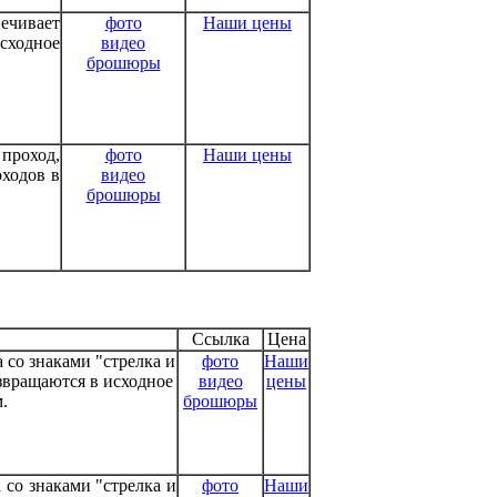
ечивает
фото
Наши цены
исходное
видео
брошюры
 проход,
фото
Наши цены
оходов в
видео
брошюры
Ссылка
Цена
 со знаками "стрелка и
фото
Наши
озвращаются в исходное
видео
цены
.
брошюры
 со знаками "стрелка и
фото
Наши