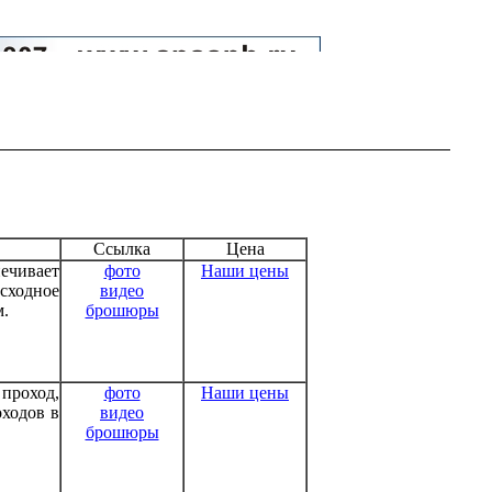
Ссылка
Цена
ечивает
фото
Наши цены
исходное
видео
м.
брошюры
 проход,
фото
Наши цены
оходов в
видео
брошюры