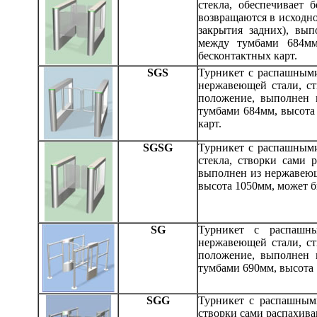
стекла, обеспечивает 
возвращаются в исходн
закрытия задних), вы
между тумбами 684мм
бесконтактных карт.
SGS
Турникет с распашными
нержавеющей стали, ст
положение, выполнен 
тумбами 684мм, высота
карт.
SGSG
Турникет с распашными
стекла, створки сами 
выполнен из нержавеющ
высота 1050мм, может 
SG
Турникет с распашны
нержавеющей стали, ст
положение, выполнен 
тумбами 690мм, высота
SGG
Турникет с распашными
створки сами распахива