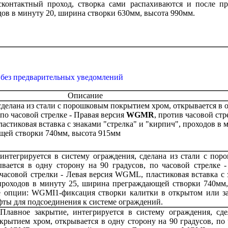
есконтактный проход, створка сами распахиваются и после п
ов в минуту 20, ширина створки 630мм, высота 990мм.
 без предварительных уведомлений
Описание
сделана из стали с порошковым покрытием хром, открывается в 
 по часовой стрелке - Правая версия
WGMR
, против часовой стр
пластиковая вставка с знаками "стрелка" и "кирпич", проходов в 
щей створки 740мм, высота 915мм
 интегрируется в систему ограждения, сделана из стали с по
вается в одну сторону на 90 градусов, по часовой стрелке -
асовой стрелки - Левая версия WGML, пластиковая вставка с 
 проходов в минуту 25, ширина преграждающей створки 740мм,
е опции: WGMI1-фиксация створки калитки в открытом или з
ы для подсоединения к системе ограждений.
Плавное закрытие, интегрируется в систему ограждения, сде
рытием хром, открывается в одну сторону на 90 градусов, по