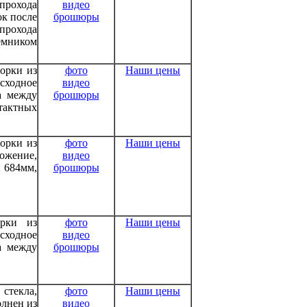
прохода
видео
ок после
брошюры
прохода
емником
орки из
фото
Наши цены
сходное
видео
а между
брошюры
тактных
орки из
фото
Наши цены
ожение,
видео
 684мм,
брошюры
орки из
фото
Наши цены
сходное
видео
а между
брошюры
стекла,
фото
Наши цены
олнен из
видео