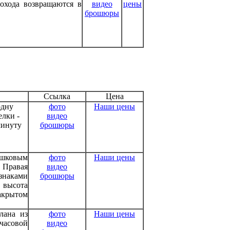
рохода возвращаются в
видео
цены
брошюры
Ссылка
Цена
одну
фото
Наши цены
елки -
видео
минуту
брошюры
рошковым
фото
Наши цены
 Правая
видео
знаками
брошюры
 высота
акрытом
лана из
фото
Наши цены
 часовой
видео