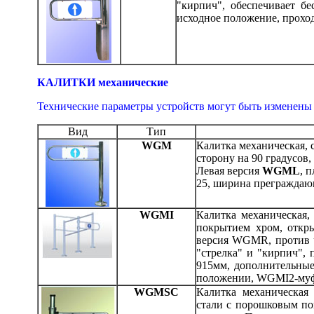
"кирпич", обеспечивает б
исходное положение, проход
КАЛИТКИ механические
Технические параметры устройств могут быть изменены
Вид
Тип
WGM
Калитка механическая, 
сторону на 90 градусов,
Левая версия
WGML
, 
25, ширина преграждаю
WGMI
Калитка механическая,
покрытием хром, откры
версия WGMR, против ч
"стрелка" и "кирпич",
915мм, дополнительны
положении, WGMI2-муфт
WGMSC
Калитка механическая 
стали с порошковым пок