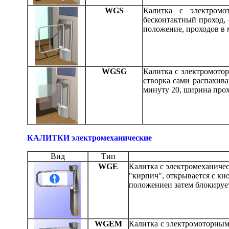
WGS
Калитка с электромо
бесконтактный проход, 
положение, проходов в 
WGSG
Калитка с электромотор
створка сами распахива
минуту 20, ширина прох
КАЛИТКИ электромеханические
Вид
Тип
WGE
Калитка с электромеханичес
"кирпич", открывается с кн
положениеи затем блокирует
WGEM
Калитка с электромоторным 