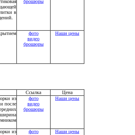
тиковая
брошюры
ждающей
литки в
дений.
крытием
фото
Наши цены
видео
брошюры
Ссылка
Цена
орки из
фото
Наши цены
 и после
видео
ередних
брошюры
, ширина
емником
орки из
фото
Наши цены