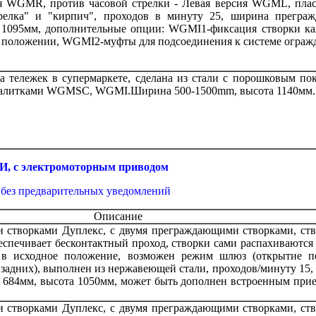
ия WGMR, против часовой стрелки - Левая версия WGML, плас
трелка" и "кирпич", проходов в минуту 25, ширина прегра
 1095мм, дополнительные опции: WGMI1-фиксация створки ка
 положении, WGMI2-муфты для подсоединения к системе ограж
а тележек в супермаркете, сделана из стали с порошковым по
 калитками WGMSC, WGMI.Ширина 500-1500mm, высота 1140мм.
 электромоторным приводом
 без предварительных уведомлений
Описание
 створками Дуплекс, с двумя преграждающими створками, ств
спечивает бесконтактный проход, створки сами распахиваются
 в исходное положение, возможен режим шлюз (открытие п
 задних), выполнен из нержавеющей стали, проходов/минуту 15
 684мм, высота 1050мм, может быть дополнен встроенным при
 створками Дуплекс, с двумя преграждающими створками, ств