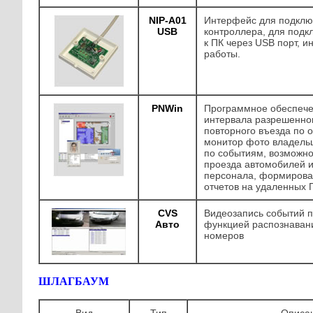
NIP-A01
Интерфейс для подклю
USB
контроллера, для подк
к ПК через USB порт, 
работы.
PNWin
Программное обеспече
интервала разрешенног
повторного въезда по о
монитор фото владельц
по событиям, возможно
проезда автомобилей и
персонала, формирова
отчетов на удаленных 
CVS
Видеозапись событий п
Авто
функцией распознаван
номеров
ШЛАГБАУМ