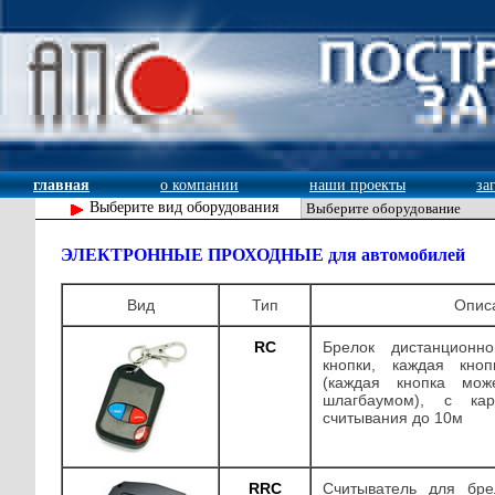
главная
о компании
наши проекты
за
Выберите вид оборудования
ЭЛЕКТРОННЫЕ ПРОХОДНЫЕ для автомобилей
Вид
Тип
Опис
RC
Брелок дистанционн
кнопки, каждая кно
(каждая кнопка мож
шлагбаумом), с кар
считывания до 10м
RRC
Считыватель для бр