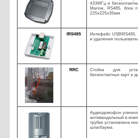
433МГц и бесконтактны
Marine, RS485, блок 
225х225х35мм
IRS485
Интефейс USB\RS485, 
и удаления пользовате
RRC
Стойка для устан
бесконтактных карт и 
Аудиодомофон уличног
антивандальный в компл
трубке установлена кн
шлагбаума.